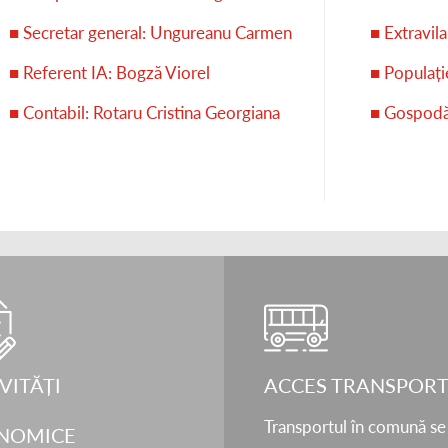
■ Secretar general: Ungureanu Carmen
■ Extravil
■ Referent IA: Bogză Viorel
■ Populaț
■ Contabil: Rotaru Cristina Georgiana
■ Gospodă
VITĂȚI
ACCES TRANSPOR
Transportul în comună se
NOMICE