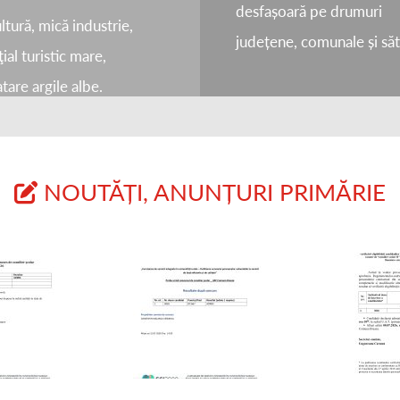
desfașoară pe drumuri
ltură, mică industrie,
județene, comunale și săt
ial turistic mare,
tare argile albe.
NOUTĂȚI, ANUNȚURI PRIMĂRIE
de Consilier Școlar – Interviu
Rezultatul concursului privind postul de Consilier Școlar - Proba Scrisă
Rezultatul verificării eligibilității candidaților înscriși la examenul de ocupare a funcției contractual