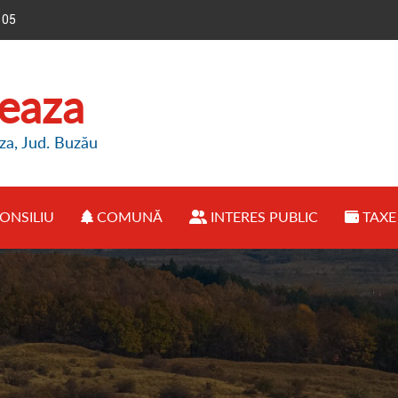
105
reaza
za, Jud. Buzău
ONSILIU
COMUNĂ
INTERES PUBLIC
TAXE 
E PRIMĂRIE
● CONSILIUL LOCAL BREAZA
● PREZENTARE COMUNĂ
● INFORMAȚII BUGET
IMAR
● REGULAMENT FUNCȚIONARE
● OPORTUNITĂȚI INVESTIȚII
● ANUNȚURI PUBLICE
FUNCȚIONARE
● HOTĂRÂRI CONSILIU LOCAL
● ISTORIE COMUNĂ
● DECLARAȚII DE AVERE