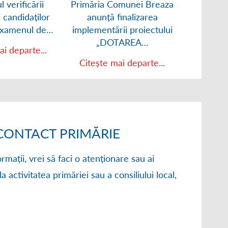
l verificării
Primăria Comunei Breaza
UAT Co
ii candidaților
anunță finalizarea
anunț
 examenul de…
implementării proiectului
implement
„DOTAREA…
“
ai departe...
Citește mai departe...
Citește
ONTACT PRIMĂRIE
rmații, vrei să faci o atenționare sau ai
la activitatea primăriei sau a consiliului local,