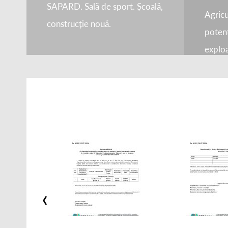
SAPARD. Sală de sport. Școală,
Agricu
construcție nouă.
potenţ
exploa
‹
Rezultatul final al examenului pentru postul de Consilier Școlar
Rezultatul concursului privind postul 