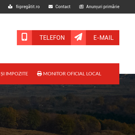
fiipregătit.ro
Contact
Anunțuri primărie
TELEFON
E-MAIL
ȘI IMPOZITE
MONITOR OFICIAL LOCAL
► ► BUGETUL LOCAL
► ► BILANȚURI CONTABILE
► ► LICITAȚII PUBLICE
► ► SITUAȚII FINANCIARE
► ► ANUNȚURI PUBLICE