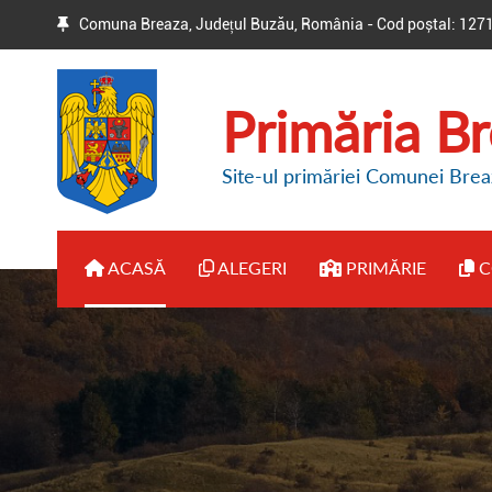
Comuna Breaza, Județul Buzău, România - Cod poștal: 127
Primăria B
Site-ul primăriei Comunei Brea
ACASĂ
ALEGERI
PRIMĂRIE
C
● BIROUL ELECTORAL DE
● ADMINISTRAȚI
CIRCUMSCRIPȚIE
● DISPOZIȚII PR
● HOTĂRÂRI / ANUNȚURI
● REGULAMENT 
● ALTE INFORMAȚII