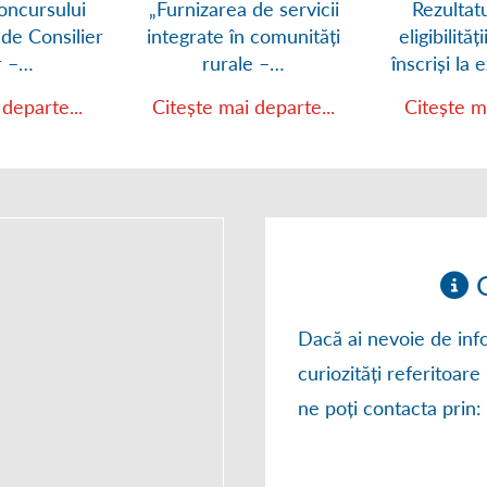
oncursului
„Furnizarea de servicii
Rezultatu
 de Consilier
integrate în comunități
eligibilităț
r –…
rurale –…
înscriși la
departe...
Citește mai departe...
Citește m
C
Dacă ai nevoie de info
curiozități referitoare 
ne poți contacta prin: