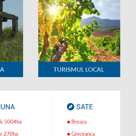
ZA
TURISMUL LOCAL
UNA
SATE
ță: 5004ha
■ Breaza
an: 270ha
■ Greceanca