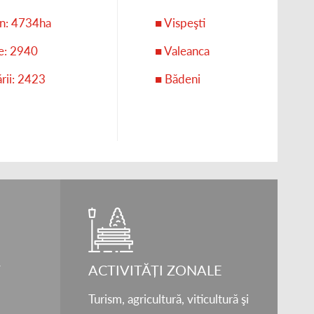
an: 4734ha
■ Vispeşti
ie: 2940
■ Valeanca
rii: 2423
■ Bădeni
T
ACTIVITĂȚI ZONALE
Turism, agricultură, viticultură şi