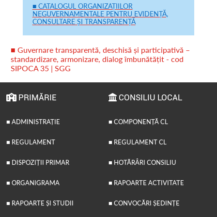
■ CATALOGUL ORGANIZAȚIILOR
NEGUVERNAMENTALE PENTRU EVIDENȚĂ,
CONSULTARE ȘI TRANSPARENȚĂ
■ Guvernare transparentă, deschisă și participativă –
standardizare, armonizare, dialog îmbunătățit - cod
SIPOCA 35 | SGG
PRIMĂRIE
CONSILIU LOCAL
■ ADMINISTRAȚIE
■ COMPONENȚĂ CL
■ REGULAMENT
■ REGULAMENT CL
■ DISPOZIȚII PRIMAR
■ HOTĂRÂRI CONSILIU
■ ORGANIGRAMA
■ RAPOARTE ACTIVITATE
■ RAPOARTE ȘI STUDII
■ CONVOCĂRI ȘEDINȚE