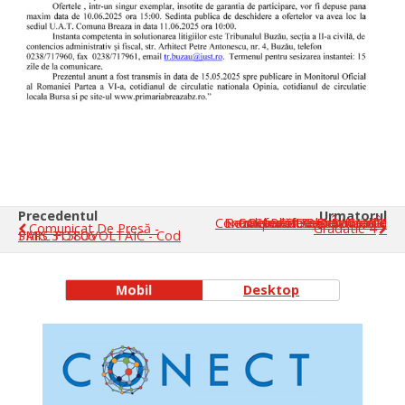
Precedentul
Urmatorul
Rezultat Selecției Dosarului Candidatului Înscris La Examenul De Promovare În Grad Profesional Imediat Superior Pentru Funcția Contractuală De Execuție De Referent Casier, Grad I,
Comunicat De Presă -
Gradatie 4
PARC FOTOVOLTAIC - Cod SMIS 315806
Mobil
Desktop