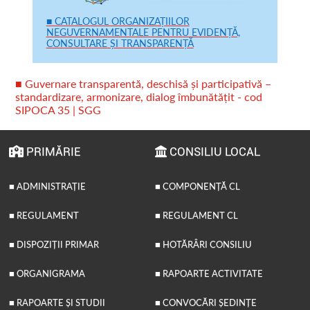
■ CATALOGUL ORGANIZAȚIILOR
NEGUVERNAMENTALE PENTRU EVIDENȚĂ,
CONSULTARE ȘI TRANSPARENȚĂ
■ Guvernare transparentă, deschisă și participativă –
standardizare, armonizare, dialog îmbunătățit - cod
SIPOCA 35 | SGG
PRIMĂRIE
CONSILIU LOCAL
■ ADMINISTRAȚIE
■ COMPONENȚĂ CL
■ REGULAMENT
■ REGULAMENT CL
■ DISPOZIȚII PRIMAR
■ HOTĂRÂRI CONSILIU
■ ORGANIGRAMA
■ RAPOARTE ACTIVITATE
■ RAPOARTE ȘI STUDII
■ CONVOCĂRI ȘEDINȚE