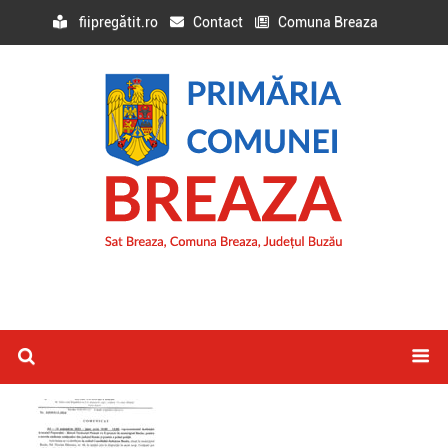
fiipregătit.ro
Contact
Comuna Breaza