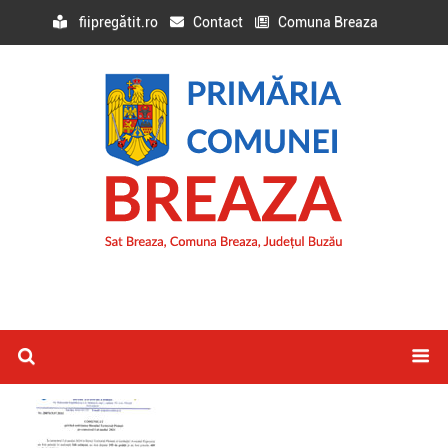
fiipregătit.ro
Contact
Comuna Breaza