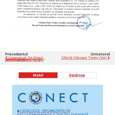
Precedentul
Urmatorul
Comunicat De Presă -
Ofertă Vânzare Teren (vie)
„PNRR: Fonduri Pentru România Modernă Și Reformată!”
Mobil
Desktop
■ CATALOGUL ORGANIZAȚIILOR
NEGUVERNAMENTALE PENTRU EVIDENȚĂ,