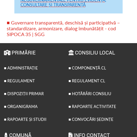
CONSULTARE ȘI TRANSPARENȚĂ
■ Guvernare transparentă, deschisă și participativă –
standardizare, armonizare, dialog îmbunătățit - cod
SIPOCA 35 | SGG
PRIMĂRIE
CONSILIU LOCAL
■ ADMINISTRAȚIE
■ COMPONENȚĂ CL
■ REGULAMENT
■ REGULAMENT CL
■ DISPOZIȚII PRIMAR
■ HOTĂRÂRI CONSILIU
■ ORGANIGRAMA
■ RAPOARTE ACTIVITATE
■ RAPOARTE ȘI STUDII
■ CONVOCĂRI ȘEDINȚE
COMUNĂ
INFO CONTACT