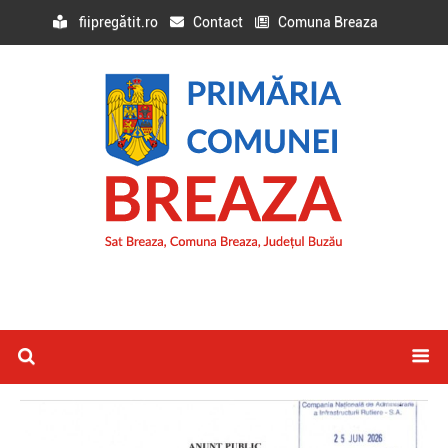
fiipregătit.ro
Contact
Comuna Breaza