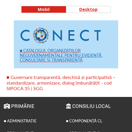
Mobil
Desktop
■ CATALOGUL ORGANIZAȚIILOR
NEGUVERNAMENTALE PENTRU EVIDENȚĂ,
CONSULTARE ȘI TRANSPARENȚĂ
■ Guvernare transparentă, deschisă și participativă –
standardizare, armonizare, dialog îmbunătățit - cod
SIPOCA 35 | SGG
PRIMĂRIE
CONSILIU LOCAL
■ ADMINISTRAȚIE
■ COMPONENȚĂ CL