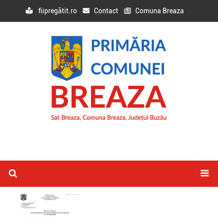
fiipregătit.ro
Contact
Comuna Breaza