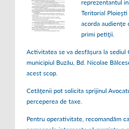
reprezentantul in
● ORGANIGRAM
Teritorial Ploieşt
● STRATEGII DE
acorda audienţe c
● RAPOARTE ȘI S
primi petiţii.
Activitatea se va desfășura la sediul 
municipiul Buzău, Bd. Nicolae Bălcescu,
acest scop.
Cetăţenii pot solicita sprijinul Avocat
perceperea de taxe.
Pentru operativitate, recomandăm ca 