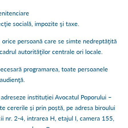
penitenciare
ţie socială, impozite şi taxe.
 orice persoană care se simte nedreptăţită
adrul autorităţilor centrale ori locale.
 necesară programarea, toate persoanele
 audienţă.
 adreseze instituției Avocatul Poporului –
ite cererile și prin poștă, pe adresa biroului
ii nr. 2-4, intrarea H, etajul I, camera 155,