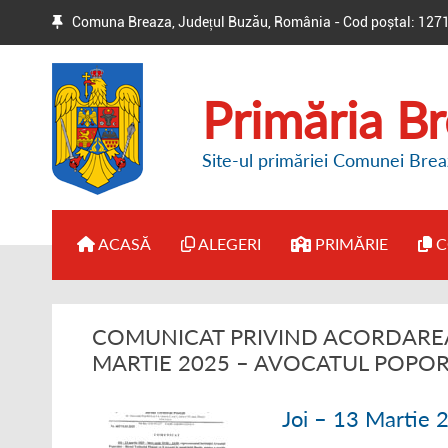
Comuna Breaza, Județul Buzău, România - Cod poștal: 127
Primăria B
Site-ul primăriei Comunei Brea
ACASĂ
ALEGERI
PRIMĂRIE
C
● BIROUL ELECTORAL DE
● ADMINISTRAȚI
COMUNICAT PRIVIND ACORDAREA 
CIRCUMSCRIPȚIE
● DISPOZIȚII PR
MARTIE 2025 – AVOCATUL POPOR
● HOTĂRÂRI / ANUNȚURI
● REGULAMENT 
Joi – 13 Martie 
● ALTE INFORMAȚII