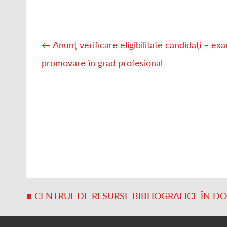
Post
navigation
←
Anunț verificare eligibilitate candidați – e
promovare în grad profesional
■ CENTRUL DE RESURSE BIBLIOGRAFICE ÎN D