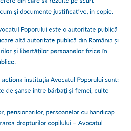
erere din care să rezulte pe scurt
cum şi documente justificative, în copie.
vocatul Poporului este o autoritate publică
care altă autoritate publică din România și
lor şi libertăţilor persoanelor fizice în
blice.
 acționa instituția Avocatul Poporului sunt:
e de şanse între bărbaţi şi femei, culte
lor, pensionarilor, persoanelor cu handicap
rarea drepturilor copilului – Avocatul