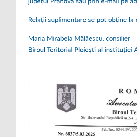
județul Prahova sau prin e-mail pe 
Relații suplimentare se pot obține l
Maria Mirabela Mălăescu, consilier
Biroul Teritorial Ploiești al instituție