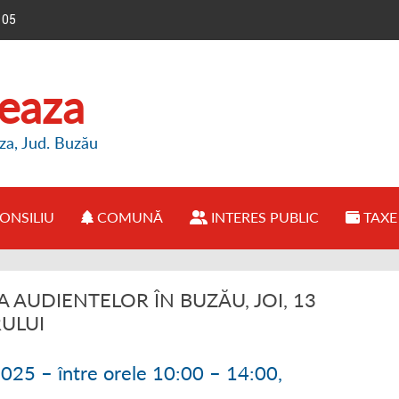
105
reaza
za, Jud. Buzău
ONSILIU
COMUNĂ
INTERES PUBLIC
TAXE 
E PRIMĂRIE
● CONSILIUL LOCAL BREAZA
● PREZENTARE COMUNĂ
● INFORMAȚII BUGET
AUDIENTELOR ÎN BUZĂU, JOI, 13
IMAR
● REGULAMENT FUNCȚIONARE
● OPORTUNITĂȚI INVESTIȚII
● ANUNȚURI PUBLICE
ULUI
FUNCȚIONARE
● HOTĂRÂRI CONSILIU LOCAL
● ISTORIE COMUNĂ
● DECLARAȚII DE AVERE
2025 – între orele 10:00 – 14:00,