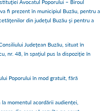
stituţiei Avocatul Poporului – Biroul
Ă
● PROCESE VERBALE C.L.
● TURISM LA BREAZA
● DECLARAȚII DE INTERESE
i va fi prezent în municipiul Buzău, pentru a
 DEZVOLTARE
● CONVOCĂRI ȘEDINȚE C.L.
● HARTA TURISTICĂ
● TRANSPARENȚĂ SALARIA
etăţenilor din judeţul Buzău şi pentru a
TUDII
● RAPOARTE DE ACTIVITATE C.L.
● GALERIE FOTO
● TRANSPARENȚĂ DECIZIO
● APLICAREA LEGII 544/200
Consiliului Judeţean Buzău, situat în
● CONTURI TREZORERIE
 nr. 48, în spaţiul pus la dispoziţie în
● MĂSURI DE MEDIU ȘI CL
ului Poporului în mod gratuit, fără
● ACHIZIȚII PUBLICE
● FORMULARE TIPIZATE
la momentul acordării audienței,