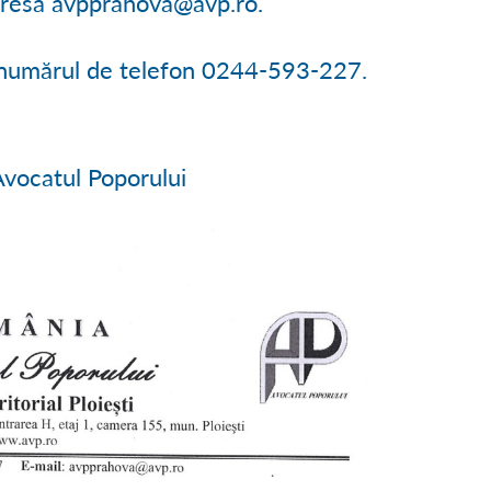
adresa avpprahova@avp.ro.
a numărul de telefon 0244-593-227.
i Avocatul Poporului