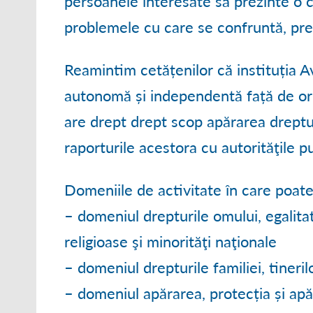
persoanele interesate să prezinte o c
problemele cu care se confruntă, pre
Reamintim cetățenilor că instituția A
autonomă și independentă față de ori
are drept drept scop apărarea drepturi
raporturile acestora cu autorităţile pu
Domeniile de activitate în care poate
– domeniul drepturile omului, egalitat
religioase şi minorităţi naţionale
– domeniul drepturile familiei, tineri
– domeniul apărarea, protecția și apă