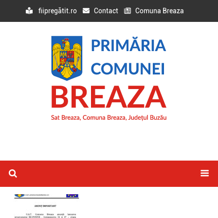
fiipregătit.ro
Contact
Comuna Breaza