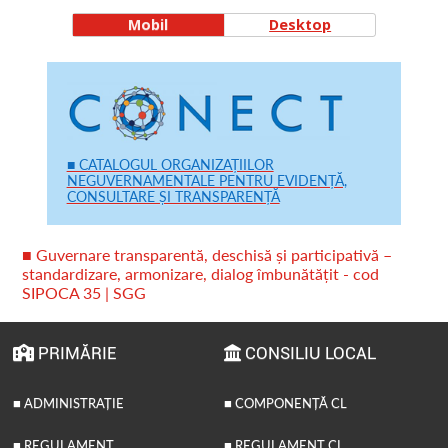
Mobil
Desktop
■ CATALOGUL ORGANIZAȚIILOR
NEGUVERNAMENTALE PENTRU EVIDENȚĂ,
CONSULTARE ȘI TRANSPARENȚĂ
■ Guvernare transparentă, deschisă și participativă –
standardizare, armonizare, dialog îmbunătățit - cod
SIPOCA 35 | SGG
PRIMĂRIE
CONSILIU LOCAL
■ ADMINISTRAȚIE
■ COMPONENȚĂ CL
■ REGULAMENT
■ REGULAMENT CL