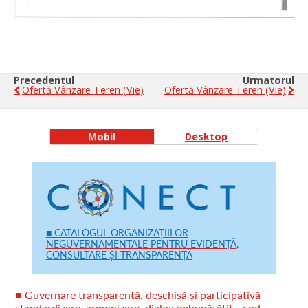
Precedentul
Urmatorul
Ofertă Vânzare Teren (vie)
Ofertă Vânzare Teren (vie)
Mobil
Desktop
■ CATALOGUL ORGANIZAȚIILOR
NEGUVERNAMENTALE PENTRU EVIDENȚĂ,
CONSULTARE ȘI TRANSPARENȚĂ
■ Guvernare transparentă, deschisă și participativă –
standardizare, armonizare, dialog îmbunătățit - cod