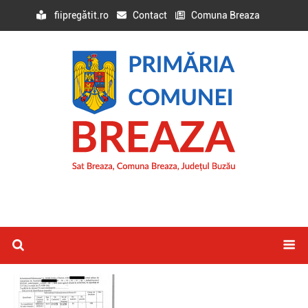
fiipregătit.ro
Contact
Comuna Breaza