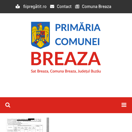
fiipregătit.ro
Contact
Comuna Breaza