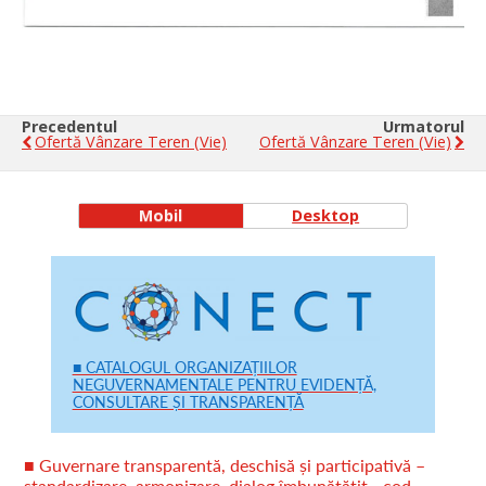
Precedentul
Urmatorul
Ofertă Vânzare Teren (vie)
Ofertă Vânzare Teren (vie)
Mobil
Desktop
■ CATALOGUL ORGANIZAȚIILOR
NEGUVERNAMENTALE PENTRU EVIDENȚĂ,
CONSULTARE ȘI TRANSPARENȚĂ
■ Guvernare transparentă, deschisă și participativă –
standardizare, armonizare, dialog îmbunătățit - cod