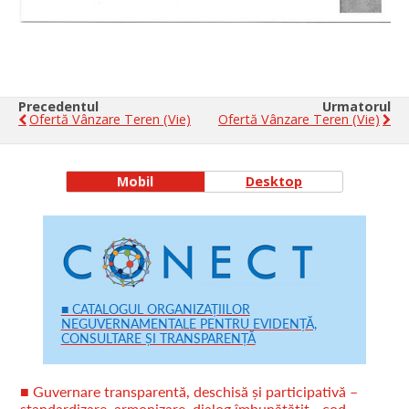
Precedentul
Urmatorul
Ofertă Vânzare Teren (vie)
Ofertă Vânzare Teren (vie)
Mobil
Desktop
■ CATALOGUL ORGANIZAȚIILOR
NEGUVERNAMENTALE PENTRU EVIDENȚĂ,
CONSULTARE ȘI TRANSPARENȚĂ
■ Guvernare transparentă, deschisă și participativă –
standardizare, armonizare, dialog îmbunătățit - cod