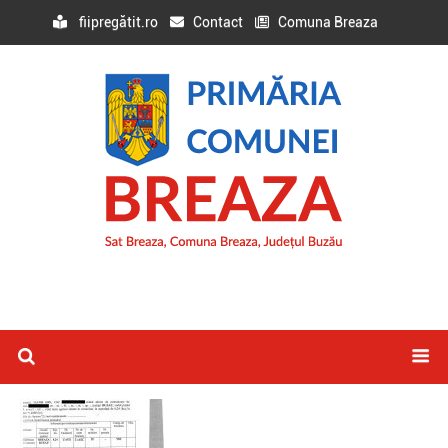
fiipregătit.ro
Contact
Comuna Breaza