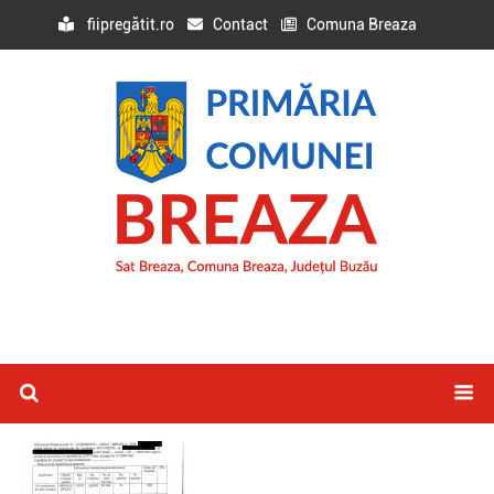
fiipregătit.ro
Contact
Comuna Breaza