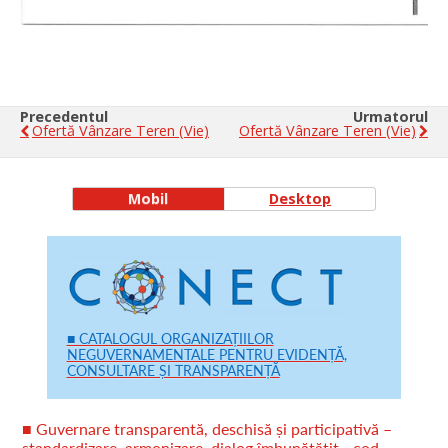
Precedentul
Urmatorul
Ofertă Vânzare Teren (vie)
Ofertă Vânzare Teren (vie)
Mobil
Desktop
■ CATALOGUL ORGANIZAȚIILOR
NEGUVERNAMENTALE PENTRU EVIDENȚĂ,
CONSULTARE ȘI TRANSPARENȚĂ
■ Guvernare transparentă, deschisă și participativă –
standardizare, armonizare, dialog îmbunătățit - cod