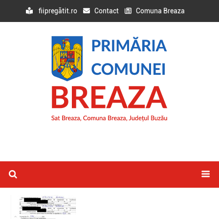
fiipregătit.ro
Contact
Comuna Breaza