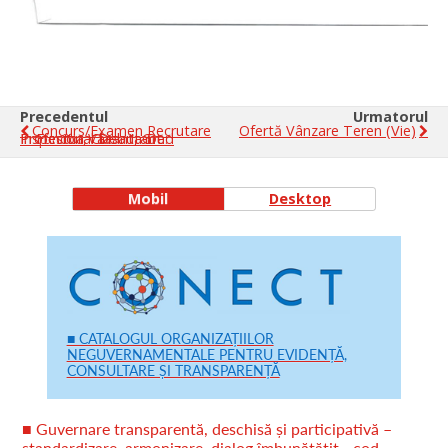
Precedentul
Urmatorul
Concurs/examen Recrutare
Ofertă Vânzare Teren (vie)
In Functia Vacanta De: Inspector, Clasa I, Grad Profesional Debutant
Mobil
Desktop
■ CATALOGUL ORGANIZAȚIILOR
NEGUVERNAMENTALE PENTRU EVIDENȚĂ,
CONSULTARE ȘI TRANSPARENȚĂ
■ Guvernare transparentă, deschisă și participativă –
standardizare, armonizare, dialog îmbunătățit - cod