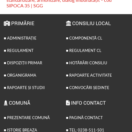
SIPOCA 35 | SGG
PRIMĂRIE
CONSILIU LOCAL
■ ADMINISTRAȚIE
■ COMPONENȚĂ CL
■ REGULAMENT
■ REGULAMENT CL
■ DISPOZIȚII PRIMAR
■ HOTĂRÂRI CONSILIU
■ ORGANIGRAMA
■ RAPOARTE ACTIVITATE
■ RAPOARTE ȘI STUDII
■ CONVOCĂRI ȘEDINȚE
COMUNĂ
INFO CONTACT
■ PREZENTARE COMUNĂ
■ PAGINĂ CONTACT
■ ISTORIE BREAZA
■ TEL: 0238-511-501