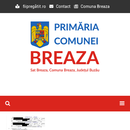
fiipregătit.ro
Contact
Comuna Breaza