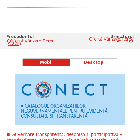
Precedentul
Urmatorul
Ofertă Vânzare Teren
Ofertă Vânzare Teren
(arabil)
(arabil)
Mobil
Desktop
■ CATALOGUL ORGANIZAȚIILOR
NEGUVERNAMENTALE PENTRU EVIDENȚĂ,
CONSULTARE ȘI TRANSPARENȚĂ
■ Guvernare transparentă, deschisă și participativă –
standardizare, armonizare, dialog îmbunătățit - cod