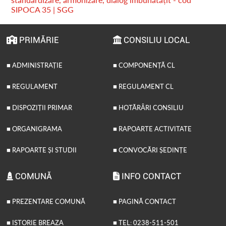
SIPOCA 35 | SGG
PRIMĂRIE
CONSILIU LOCAL
■ ADMINISTRAȚIE
■ COMPONENȚĂ CL
■ REGULAMENT
■ REGULAMENT CL
■ DISPOZIȚII PRIMAR
■ HOTĂRÂRI CONSILIU
■ ORGANIGRAMA
■ RAPOARTE ACTIVITATE
■ RAPOARTE ȘI STUDII
■ CONVOCĂRI ȘEDINȚE
COMUNĂ
INFO CONTACT
■ PREZENTARE COMUNĂ
■ PAGINĂ CONTACT
■ ISTORIE BREAZA
■ TEL: 0238-511-501