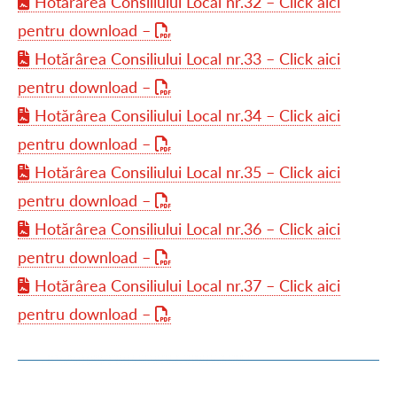
Hotărârea Consiliului Local nr.32 – Click aici
pentru download –
Hotărârea Consiliului Local nr.33 – Click aici
pentru download –
Hotărârea Consiliului Local nr.34 – Click aici
pentru download –
Hotărârea Consiliului Local nr.35 – Click aici
pentru download –
Hotărârea Consiliului Local nr.36 – Click aici
pentru download –
Hotărârea Consiliului Local nr.37 – Click aici
pentru download –