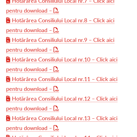
Hotărârea Consiliului Local nr.7 – Click aici
pentru download –
Hotărârea Consiliului Local nr.8 – Click aici
pentru download –
Hotărârea Consiliului Local nr.9 – Click aici
pentru download –
Hotărârea Consiliului Local nr.10 – Click aici
pentru download –
Hotărârea Consiliului Local nr.11 – Click aici
pentru download –
Hotărârea Consiliului Local nr.12 – Click aici
pentru download –
Hotărârea Consiliului Local nr.13 – Click aici
pentru download –