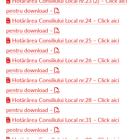
Hotărârea Consiliului Local nr.23 (2) – Click aici
pentru download –
Hotărârea Consiliului Local nr.24 – Click aici
pentru download –
Hotărârea Consiliului Local nr.25 – Click aici
pentru download –
Hotărârea Consiliului Local nr.26 – Click aici
pentru download –
Hotărârea Consiliului Local nr.27 – Click aici
pentru download –
Hotărârea Consiliului Local nr.28 – Click aici
pentru download –
Hotărârea Consiliului Local nr.31 – Click aici
pentru download –