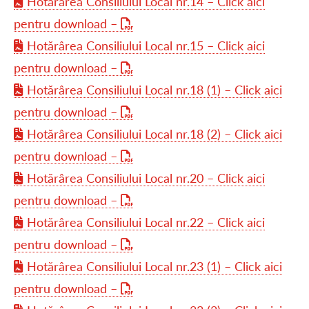
Hotărârea Consiliului Local nr.14 – Click aici
pentru download –
Hotărârea Consiliului Local nr.15 – Click aici
pentru download –
Hotărârea Consiliului Local nr.18 (1) – Click aici
pentru download –
Hotărârea Consiliului Local nr.18 (2) – Click aici
pentru download –
Hotărârea Consiliului Local nr.20 – Click aici
pentru download –
Hotărârea Consiliului Local nr.22 – Click aici
pentru download –
Hotărârea Consiliului Local nr.23 (1) – Click aici
pentru download –