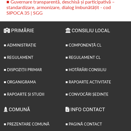
■ Guvernare transparentă, deschisă și participativă –
standardizare, armonizare, dialog îmbunătățit - cod
SIPOCA 35 | SGG
PRIMĂRIE
CONSILIU LOCAL
■ ADMINISTRAȚIE
■ COMPONENȚĂ CL
■ REGULAMENT
■ REGULAMENT CL
■ DISPOZIȚII PRIMAR
■ HOTĂRÂRI CONSILIU
■ ORGANIGRAMA
■ RAPOARTE ACTIVITATE
■ RAPOARTE ȘI STUDII
■ CONVOCĂRI ȘEDINȚE
COMUNĂ
INFO CONTACT
■ PREZENTARE COMUNĂ
■ PAGINĂ CONTACT