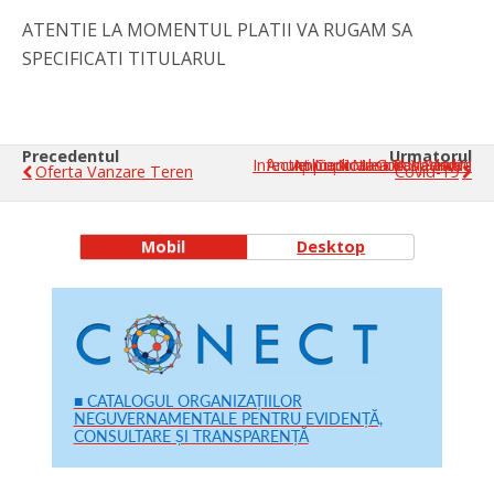
ATENTIE LA MOMENTUL PLATII VA RUGAM SA
SPECIFICATI TITULARUL
Precedentul
Urmatorul
Anunt Important In Vederea Aplicarii Masurilor Pentru Impiedicarea Raspandirii Infectiei Cu Noul Coronavirus -
Oferta Vanzare Teren
Covid-19
Mobil
Desktop
■ CATALOGUL ORGANIZAȚIILOR
NEGUVERNAMENTALE PENTRU EVIDENȚĂ,
CONSULTARE ȘI TRANSPARENȚĂ