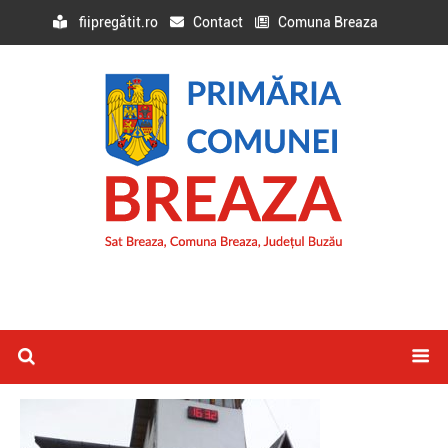
fiipregătit.ro
Contact
Comuna Breaza