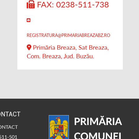
FAX: 0238-511-738
REGISTRATURA@PRIMARIABREAZABZ.RO
Primăria Breaza, Sat Breaza,
Com. Breaza, Jud. Buzău.
ONTACT
CONTACT
-511-501