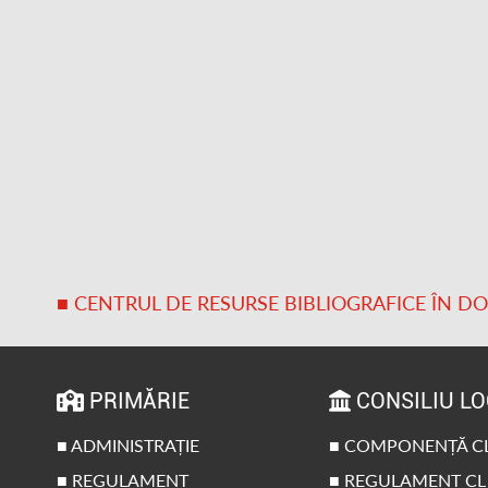
■ CENTRUL DE RESURSE BIBLIOGRAFICE ÎN D
PRIMĂRIE
CONSILIU L
■ ADMINISTRAȚIE
■ COMPONENȚĂ C
■ REGULAMENT
■ REGULAMENT CL