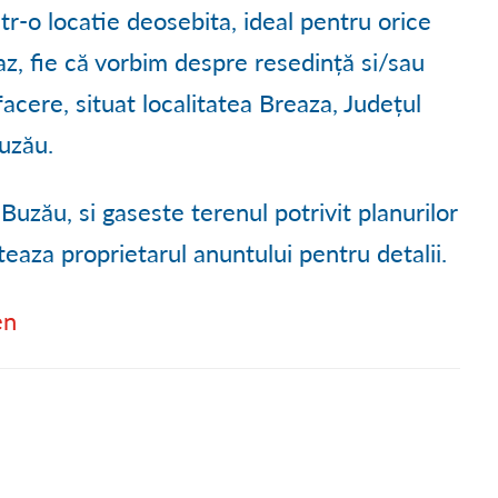
Ă
● PROCESE VERBALE C.L.
● TURISM LA BREAZA
● DECLARAȚII DE INTERESE
ntr-o locatie deosebita, ideal pentru orice
az, fie că vorbim despre resedință si/sau
 DEZVOLTARE
● CONVOCĂRI ȘEDINȚE C.L.
● HARTA TURISTICĂ
● TRANSPARENȚĂ SALARIA
facere, situat localitatea Breaza, Județul
TUDII
● RAPOARTE DE ACTIVITATE C.L.
● GALERIE FOTO
● TRANSPARENȚĂ DECIZIO
uzău.
● APLICAREA LEGII 544/200
 Buzău, si gaseste terenul potrivit planurilor
● CONTURI TREZORERIE
teaza proprietarul anuntului pentru detalii.
● MĂSURI DE MEDIU ȘI CL
en
● ACHIZIȚII PUBLICE
● FORMULARE TIPIZATE