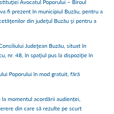
stituţiei Avocatul Poporului – Biroul
Ă
● PROCESE VERBALE C.L.
● TURISM LA BREAZA
● DECLARAȚII DE INTERESE
i va fi prezent în municipiul Buzău, pentru a
 DEZVOLTARE
● CONVOCĂRI ȘEDINȚE C.L.
● HARTA TURISTICĂ
● TRANSPARENȚĂ SALARIA
etăţenilor din judeţul Buzău şi pentru a
TUDII
● RAPOARTE DE ACTIVITATE C.L.
● GALERIE FOTO
● TRANSPARENȚĂ DECIZIO
● APLICAREA LEGII 544/200
Consiliului Judeţean Buzău, situat în
● CONTURI TREZORERIE
 nr. 48, în spaţiul pus la dispoziţie în
● MĂSURI DE MEDIU ȘI CL
ului Poporului în mod gratuit, fără
● ACHIZIȚII PUBLICE
● FORMULARE TIPIZATE
la momentul acordării audienței,
erere din care să rezulte pe scurt