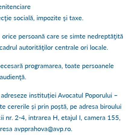
penitenciare
ţie socială, impozite şi taxe.
 orice persoană care se simte nedreptăţită
adrul autorităţilor centrale ori locale.
 necesară programarea, toate persoanele
 audienţă.
 adreseze instituției Avocatul Poporului –
ite cererile și prin poștă, pe adresa biroului
ii nr. 2-4, intrarea H, etajul I, camera 155,
adresa avpprahova@avp.ro.