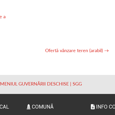
e a
Ofertă vânzare teren (arabil)
→
OMENIUL GUVERNĂRII DESCHISE | SGG
OCAL
COMUNĂ
INFO C