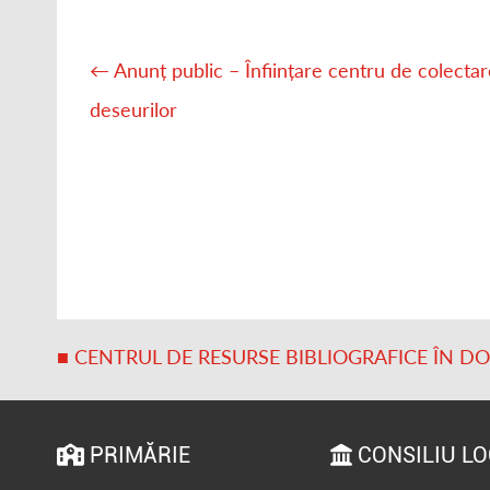
Post
navigation
←
Anunț public – Înființare centru de colectar
deseurilor
■ CENTRUL DE RESURSE BIBLIOGRAFICE ÎN D
PRIMĂRIE
CONSILIU L