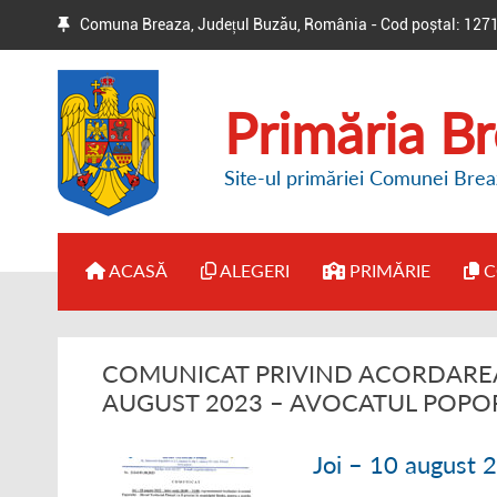
Comuna Breaza, Județul Buzău, România - Cod poștal: 127
Primăria B
Site-ul primăriei Comunei Brea
ACASĂ
ALEGERI
PRIMĂRIE
C
● BIROUL ELECTORAL DE
● ADMINISTRAȚI
COMUNICAT PRIVIND ACORDAREA 
CIRCUMSCRIPȚIE
● DISPOZIȚII PR
AUGUST 2023 – AVOCATUL POPO
● HOTĂRÂRI / ANUNȚURI
● REGULAMENT 
Joi – 10 august 
● ALTE INFORMAȚII