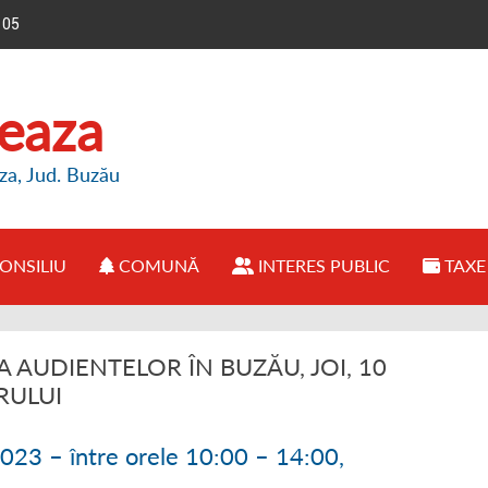
105
reaza
za, Jud. Buzău
ONSILIU
COMUNĂ
INTERES PUBLIC
TAXE 
E PRIMĂRIE
● CONSILIUL LOCAL BREAZA
● PREZENTARE COMUNĂ
● INFORMAȚII BUGET
AUDIENTELOR ÎN BUZĂU, JOI, 10
IMAR
● REGULAMENT FUNCȚIONARE
● OPORTUNITĂȚI INVESTIȚII
● ANUNȚURI PUBLICE
RULUI
FUNCȚIONARE
● HOTĂRÂRI CONSILIU LOCAL
● ISTORIE COMUNĂ
● DECLARAȚII DE AVERE
2023 – între orele 10:00 – 14:00,