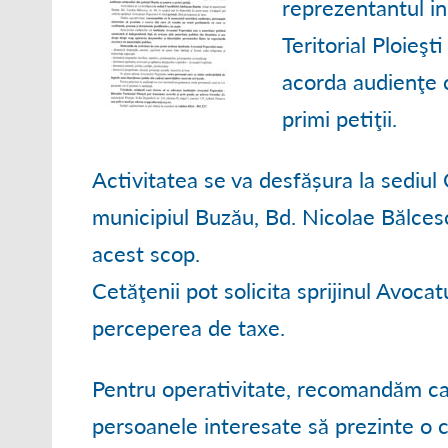
reprezentantul in
● ORGANIGRAM
Teritorial Ploieşt
● STRATEGII DE
acorda audienţe c
● RAPOARTE ȘI S
primi petiţii.
Activitatea se va desfășura la sediul 
municipiul Buzău, Bd. Nicolae Bălcescu,
acest scop.
Cetăţenii pot solicita sprijinul Avocat
perceperea de taxe.
Pentru operativitate, recomandăm ca 
persoanele interesate să prezinte o c