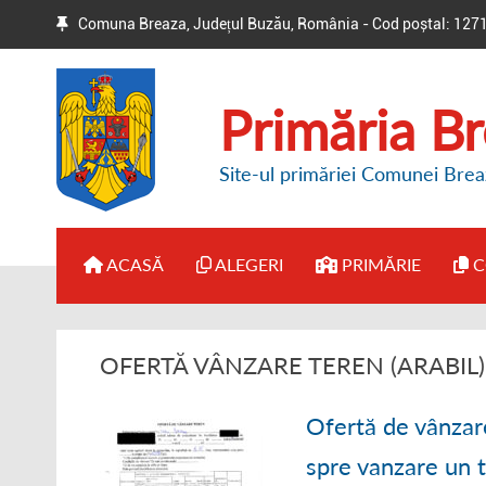
Comuna Breaza, Județul Buzău, România - Cod poștal: 127
Primăria B
Site-ul primăriei Comunei Brea
ACASĂ
ALEGERI
PRIMĂRIE
C
● BIROUL ELECTORAL DE
● ADMINISTRAȚI
OFERTĂ VÂNZARE TEREN (ARABIL)
CIRCUMSCRIPȚIE
● DISPOZIȚII PR
● HOTĂRÂRI / ANUNȚURI
Ofertă de vânzar
● REGULAMENT 
spre vanzare un 
● ALTE INFORMAȚII