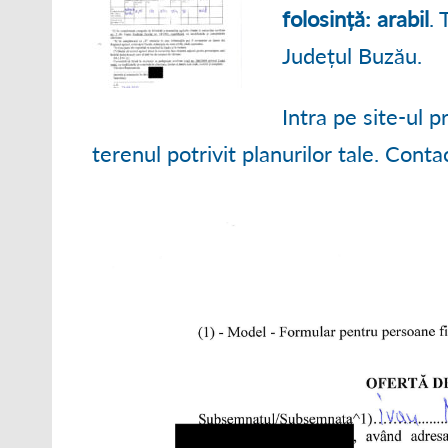
● ORGANIGRAM
folosință: arabil
. 
Județul Buzău.
● STRATEGII DE
● RAPOARTE ȘI S
Intra pe site-ul 
terenul potrivit planurilor tale. Cont