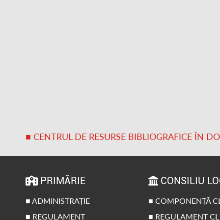
■ CENTRUL DE RESURSE BIBLIOGRAFICE ÎN D
PRIMĂRIE
CONSILIU L
■ ADMINISTRAȚIE
■ COMPONENȚĂ C
■ REGULAMENT
■ REGULAMENT CL