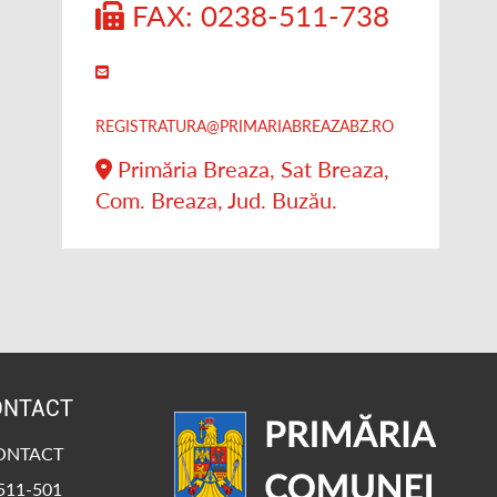
FAX: 0238-511-738
REGISTRATURA@PRIMARIABREAZABZ.RO
Primăria Breaza, Sat Breaza,
Com. Breaza, Jud. Buzău.
ONTACT
CONTACT
-511-501