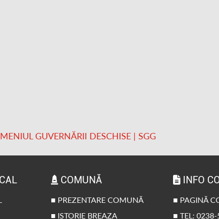
OMENIUL GUVERNĂRII DESCHISE | SGG
OCAL
COMUNĂ
INFO C
L
■ PREZENTARE COMUNĂ
■ PAGINĂ 
■ ISTORIE BREAZA
■ TEL: 0238