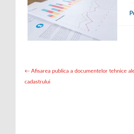
● ORGANIGRAM
P
● STRATEGII DE
● RAPOARTE ȘI S
Post
navigation
←
Afisarea publica a documentelor tehnice al
cadastrului