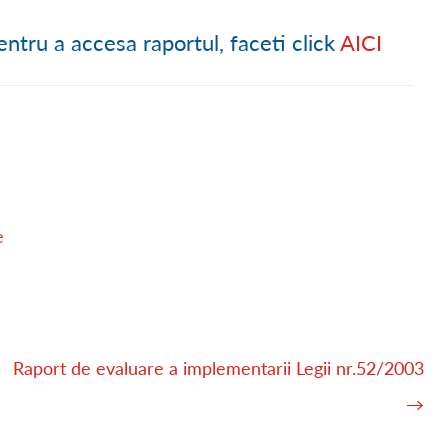
Ă
● PROCESE VERBALE C.L.
● TURISM LA BREAZA
● DECLARAȚII DE INTERESE
entru a accesa raportul, faceti click
AICI
 DEZVOLTARE
● CONVOCĂRI ȘEDINȚE C.L.
● HARTA TURISTICĂ
● TRANSPARENȚĂ SALARIA
TUDII
● RAPOARTE DE ACTIVITATE C.L.
● GALERIE FOTO
● TRANSPARENȚĂ DECIZIO
● APLICAREA LEGII 544/200
● CONTURI TREZORERIE
e
● MĂSURI DE MEDIU ȘI CL
● ACHIZIȚII PUBLICE
● FORMULARE TIPIZATE
Raport de evaluare a implementarii Legii nr.52/2003
→