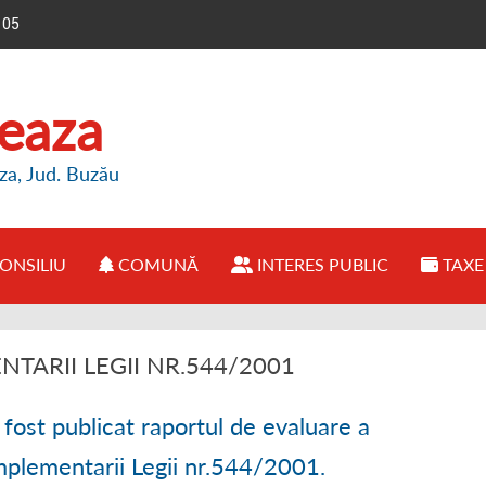
105
reaza
za, Jud. Buzău
ONSILIU
COMUNĂ
INTERES PUBLIC
TAXE 
E PRIMĂRIE
● CONSILIUL LOCAL BREAZA
● PREZENTARE COMUNĂ
● INFORMAȚII BUGET
TARII LEGII NR.544/2001
IMAR
● REGULAMENT FUNCȚIONARE
● OPORTUNITĂȚI INVESTIȚII
● ANUNȚURI PUBLICE
 fost publicat raportul de evaluare a
FUNCȚIONARE
● HOTĂRÂRI CONSILIU LOCAL
● ISTORIE COMUNĂ
● DECLARAȚII DE AVERE
mplementarii Legii nr.544/2001.