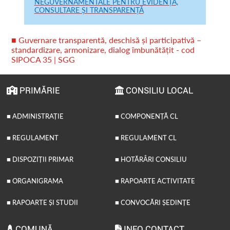
NEGUVERNAMENTALE PENTRU EVIDENȚĂ,
CONSULTARE ȘI TRANSPARENȚĂ
■ Guvernare transparentă, deschisă și participativă –
standardizare, armonizare, dialog îmbunătățit - cod
SIPOCA 35 | SGG
PRIMĂRIE
CONSILIU LOCAL
■ ADMINISTRAȚIE
■ COMPONENȚĂ CL
■ REGULAMENT
■ REGULAMENT CL
■ DISPOZIȚII PRIMAR
■ HOTĂRÂRI CONSILIU
■ ORGANIGRAMA
■ RAPOARTE ACTIVITATE
■ RAPOARTE ȘI STUDII
■ CONVOCĂRI ȘEDINȚE
COMUNĂ
INFO CONTACT