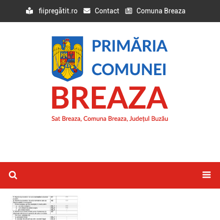
fiipregătit.ro
Contact
Comuna Breaza