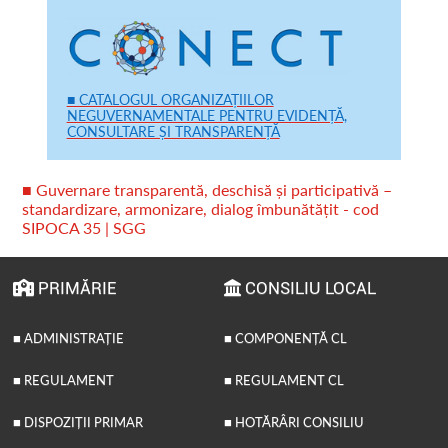
■ CATALOGUL ORGANIZAȚIILOR
NEGUVERNAMENTALE PENTRU EVIDENȚĂ,
CONSULTARE ȘI TRANSPARENȚĂ
■ Guvernare transparentă, deschisă și participativă –
standardizare, armonizare, dialog îmbunătățit - cod
SIPOCA 35 | SGG
PRIMĂRIE
CONSILIU LOCAL
■ ADMINISTRAȚIE
■ COMPONENȚĂ CL
■ REGULAMENT
■ REGULAMENT CL
■ DISPOZIȚII PRIMAR
■ HOTĂRÂRI CONSILIU