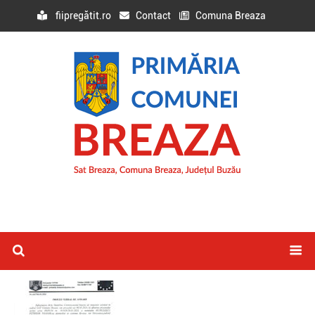
fiipregătit.ro
Contact
Comuna Breaza