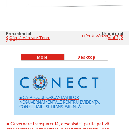
Precedentul
Urmatorul
Ofertă Vânzare Teren
Ofertă Vânzare Teren
(arabil)
(pășune)
Mobil
Desktop
■ CATALOGUL ORGANIZAȚIILOR
NEGUVERNAMENTALE PENTRU EVIDENȚĂ,
CONSULTARE ȘI TRANSPARENȚĂ
■ Guvernare transparentă, deschisă și participativă –
standardizare, armonizare, dialog îmbunătățit - cod