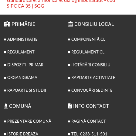
SIPOCA 35 | SGG
PRIMĂRIE
CONSILIU LOCAL
■ ADMINISTRAȚIE
■ COMPONENȚĂ CL
■ REGULAMENT
■ REGULAMENT CL
■ DISPOZIȚII PRIMAR
■ HOTĂRÂRI CONSILIU
■ ORGANIGRAMA
■ RAPOARTE ACTIVITATE
■ RAPOARTE ȘI STUDII
■ CONVOCĂRI ȘEDINȚE
COMUNĂ
INFO CONTACT
■ PREZENTARE COMUNĂ
■ PAGINĂ CONTACT
■ ISTORIE BREAZA
■ TEL: 0238-511-501