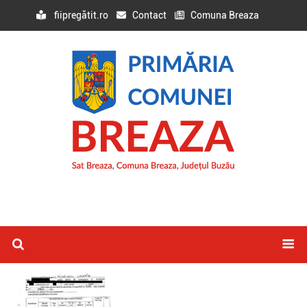
fiipregătit.ro
Contact
Comuna Breaza