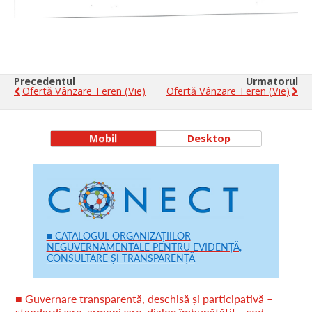
Precedentul
Urmatorul
Ofertă Vânzare Teren (vie)
Ofertă Vânzare Teren (vie)
Mobil
Desktop
■ CATALOGUL ORGANIZAȚIILOR
NEGUVERNAMENTALE PENTRU EVIDENȚĂ,
CONSULTARE ȘI TRANSPARENȚĂ
■ Guvernare transparentă, deschisă și participativă –
standardizare, armonizare, dialog îmbunătățit - cod