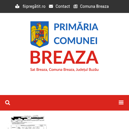
fiipregătit.ro
Contact
Comuna Breaza