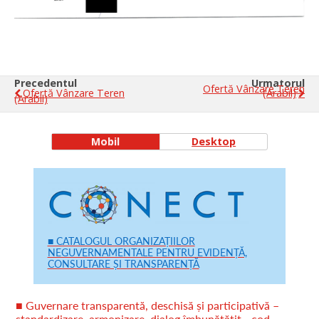
Precedentul
Urmatorul
Ofertă Vânzare Teren
Ofertă Vânzare Teren
(arabil)
(arabil)
Mobil
Desktop
■ CATALOGUL ORGANIZAȚIILOR
NEGUVERNAMENTALE PENTRU EVIDENȚĂ,
CONSULTARE ȘI TRANSPARENȚĂ
■ Guvernare transparentă, deschisă și participativă –
standardizare, armonizare, dialog îmbunătățit - cod