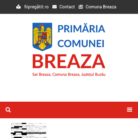
fiipregătit.ro
Contact
Comuna Breaza