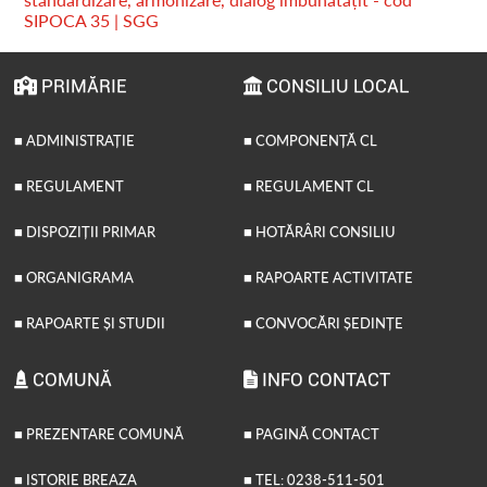
SIPOCA 35 | SGG
PRIMĂRIE
CONSILIU LOCAL
■ ADMINISTRAȚIE
■ COMPONENȚĂ CL
■ REGULAMENT
■ REGULAMENT CL
■ DISPOZIȚII PRIMAR
■ HOTĂRÂRI CONSILIU
■ ORGANIGRAMA
■ RAPOARTE ACTIVITATE
■ RAPOARTE ȘI STUDII
■ CONVOCĂRI ȘEDINȚE
COMUNĂ
INFO CONTACT
■ PREZENTARE COMUNĂ
■ PAGINĂ CONTACT
■ ISTORIE BREAZA
■ TEL: 0238-511-501