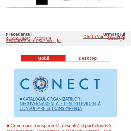
Precedentul
Urmatorul
Ofertă Vânzare Teren
Comunicat - Acordare
(arabil)
Audiențe Pentru Buzoieni, Joi 13.10.2022
Mobil
Desktop
■ CATALOGUL ORGANIZAȚIILOR
NEGUVERNAMENTALE PENTRU EVIDENȚĂ,
CONSULTARE ȘI TRANSPARENȚĂ
■ Guvernare transparentă, deschisă și participativă –
standardizare, armonizare, dialog îmbunătățit - cod