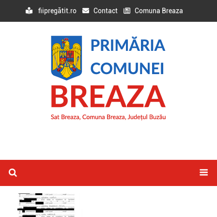
fiipregătit.ro
Contact
Comuna Breaza