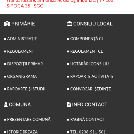
SIPOCA 35 | SGG
PRIMĂRIE
CONSILIU LOCAL
■ ADMINISTRAȚIE
■ COMPONENȚĂ CL
■ REGULAMENT
■ REGULAMENT CL
■ DISPOZIȚII PRIMAR
■ HOTĂRÂRI CONSILIU
■ ORGANIGRAMA
■ RAPOARTE ACTIVITATE
■ RAPOARTE ȘI STUDII
■ CONVOCĂRI ȘEDINȚE
COMUNĂ
INFO CONTACT
■ PREZENTARE COMUNĂ
■ PAGINĂ CONTACT
■ ISTORIE BREAZA
■ TEL: 0238-511-501