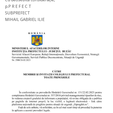
p.P R E F E C T
SUBPREFECT
MIHAIL GABRIEL ILIE