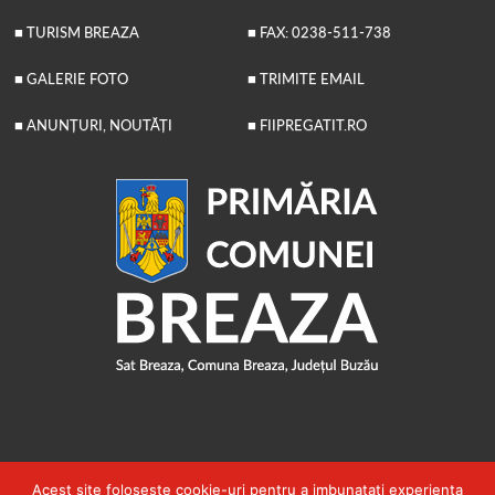
■ TURISM BREAZA
■ FAX: 0238-511-738
■ GALERIE FOTO
■ TRIMITE EMAIL
■ ANUNȚURI, NOUTĂȚI
■ FIIPREGATIT.RO
Acest site foloseste cookie-uri pentru a imbunatati experienta