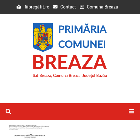
fiipregătit.ro
Contact
Comuna Breaza