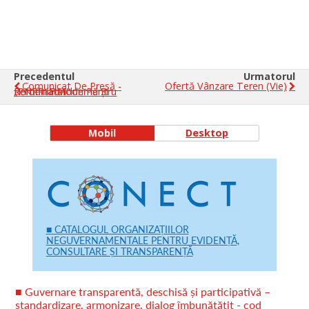
Precedentul
Urmatorul
Comunicat De Presă -
Ofertă Vânzare Teren (vie)
„PNRR: Fonduri Pentru România Modernă Și Reformată!”
Mobil
Desktop
■ CATALOGUL ORGANIZAȚIILOR
NEGUVERNAMENTALE PENTRU EVIDENȚĂ,
CONSULTARE ȘI TRANSPARENȚĂ
■ Guvernare transparentă, deschisă și participativă –
standardizare, armonizare, dialog îmbunătățit - cod