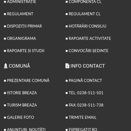
■ ADMINISTRAȚIE
■ COMPONENȚĂ CL
■ REGULAMENT
■ REGULAMENT CL
■ DISPOZIȚII PRIMAR
■ HOTĂRÂRI CONSILIU
■ ORGANIGRAMA
■ RAPOARTE ACTIVITATE
■ RAPOARTE ȘI STUDII
■ CONVOCĂRI ȘEDINȚE
COMUNĂ
INFO CONTACT
■ PREZENTARE COMUNĂ
■ PAGINĂ CONTACT
■ ISTORIE BREAZA
■ TEL: 0238-511-501
■ TURISM BREAZA
■ FAX: 0238-511-738
■ GALERIE FOTO
■ TRIMITE EMAIL
■ ANUNȚURI, NOUTĂȚI
■ FIIPREGATIT.RO