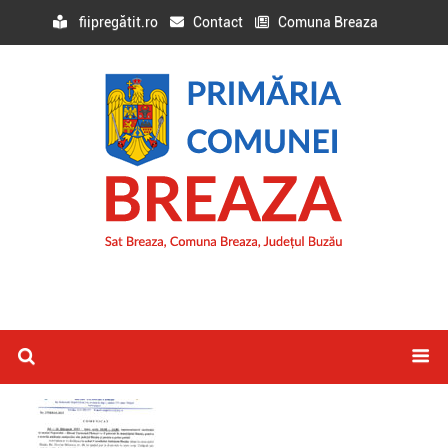
fiipregătit.ro
Contact
Comuna Breaza