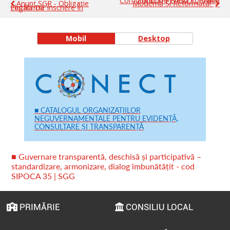
Comunicat De Presă - „PNRR: Fonduri Pentru România
Anunț SGR - Obligație
Modernă Și Reformată!”
Legală De Înscriere În Platformă
Mobil
Desktop
■ CATALOGUL ORGANIZAȚIILOR
NEGUVERNAMENTALE PENTRU EVIDENȚĂ,
CONSULTARE ȘI TRANSPARENȚĂ
■ Guvernare transparentă, deschisă și participativă –
standardizare, armonizare, dialog îmbunătățit - cod
SIPOCA 35 | SGG
PRIMĂRIE
CONSILIU LOCAL