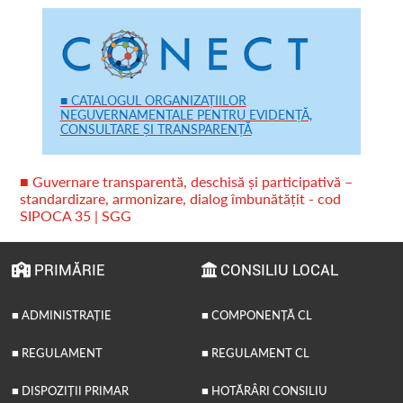
■ CATALOGUL ORGANIZAȚIILOR
NEGUVERNAMENTALE PENTRU EVIDENȚĂ,
CONSULTARE ȘI TRANSPARENȚĂ
■ Guvernare transparentă, deschisă și participativă –
standardizare, armonizare, dialog îmbunătățit - cod
SIPOCA 35 | SGG
PRIMĂRIE
CONSILIU LOCAL
■ ADMINISTRAȚIE
■ COMPONENȚĂ CL
■ REGULAMENT
■ REGULAMENT CL
■ DISPOZIȚII PRIMAR
■ HOTĂRÂRI CONSILIU