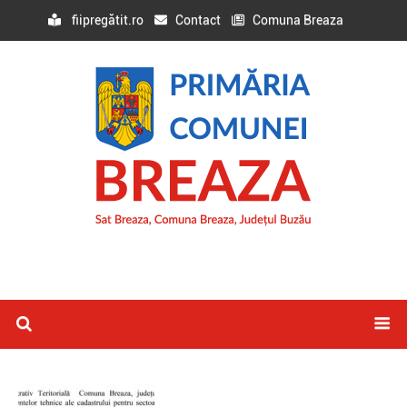
fiipregătit.ro
Contact
Comuna Breaza