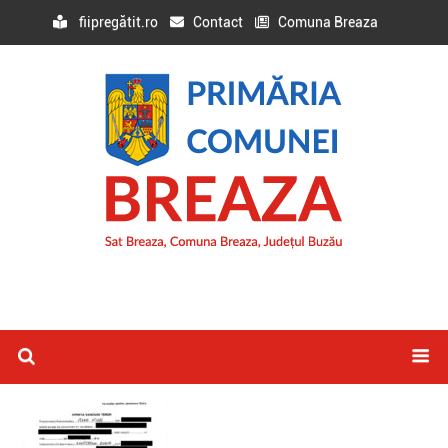
fiipregătit.ro
Contact
Comuna Breaza