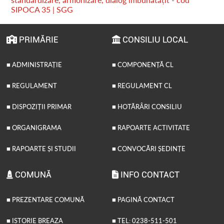
SIPOCA 35 | SGG
PRIMĂRIE
CONSILIU LOCAL
■ ADMINISTRAȚIE
■ COMPONENȚĂ CL
■ REGULAMENT
■ REGULAMENT CL
■ DISPOZIȚII PRIMAR
■ HOTĂRÂRI CONSILIU
■ ORGANIGRAMA
■ RAPOARTE ACTIVITATE
■ RAPOARTE ȘI STUDII
■ CONVOCĂRI ȘEDINȚE
COMUNĂ
INFO CONTACT
■ PREZENTARE COMUNĂ
■ PAGINĂ CONTACT
■ ISTORIE BREAZA
■ TEL: 0238-511-501