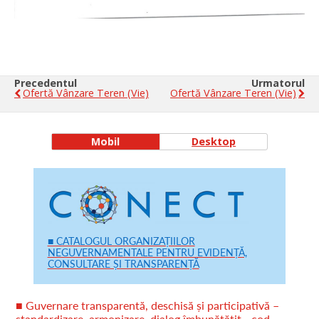
Precedentul
Urmatorul
Ofertă Vânzare Teren (vie)
Ofertă Vânzare Teren (vie)
Mobil
Desktop
■ CATALOGUL ORGANIZAȚIILOR
NEGUVERNAMENTALE PENTRU EVIDENȚĂ,
CONSULTARE ȘI TRANSPARENȚĂ
■ Guvernare transparentă, deschisă și participativă –
standardizare, armonizare, dialog îmbunătățit - cod