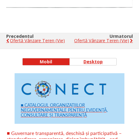
Precedentul
Urmatorul
Ofertă Vânzare Teren (vie)
Ofertă Vânzare Teren (vie)
Mobil
Desktop
■ CATALOGUL ORGANIZAȚIILOR
NEGUVERNAMENTALE PENTRU EVIDENȚĂ,
CONSULTARE ȘI TRANSPARENȚĂ
■ Guvernare transparentă, deschisă și participativă –
standardizare, armonizare, dialog îmbunătățit - cod