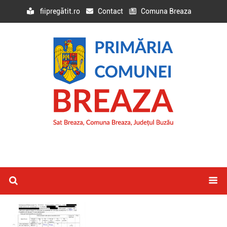
fiipregătit.ro
Contact
Comuna Breaza