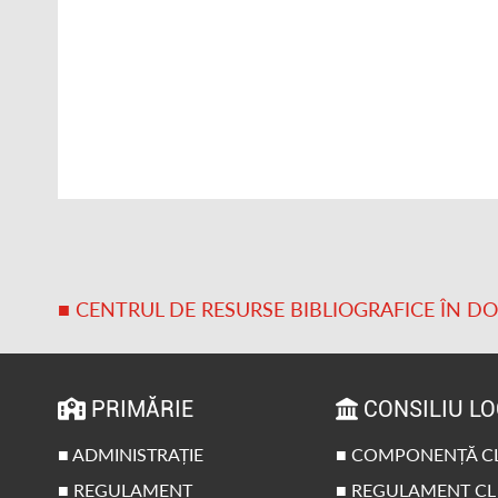
■ CENTRUL DE RESURSE BIBLIOGRAFICE ÎN D
PRIMĂRIE
CONSILIU L
■ ADMINISTRAȚIE
■ COMPONENȚĂ C
■ REGULAMENT
■ REGULAMENT CL