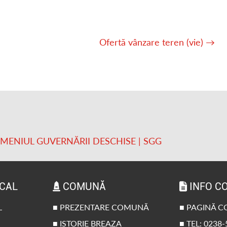
Ofertă vânzare teren (vie)
→
OMENIUL GUVERNĂRII DESCHISE | SGG
OCAL
COMUNĂ
INFO C
L
■ PREZENTARE COMUNĂ
■ PAGINĂ 
■ ISTORIE BREAZA
■ TEL: 0238