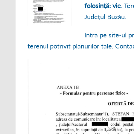
● ORGANIGRAM
folosință: vie
. Te
Județul Buzău.
● STRATEGII DE
● RAPOARTE ȘI S
Intra pe site-ul 
terenul potrivit planurilor tale. Cont