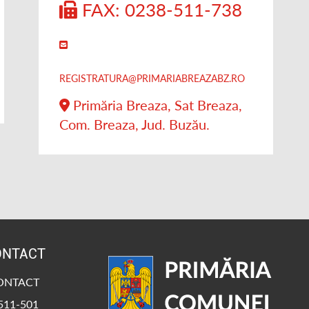
FAX: 0238-511-738
REGISTRATURA@PRIMARIABREAZABZ.RO
Primăria Breaza, Sat Breaza,
Com. Breaza, Jud. Buzău.
ONTACT
CONTACT
-511-501