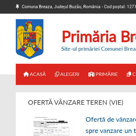
Comuna Breaza, Județul Buzău, România - Cod poștal: 127
Primăria B
Site-ul primăriei Comunei Brea
ACASĂ
ALEGERI
PRIMĂRIE
C
● BIROUL ELECTORAL DE
● ADMINISTRAȚI
OFERTĂ VÂNZARE TEREN (VIE)
CIRCUMSCRIPȚIE
● DISPOZIȚII PR
● HOTĂRÂRI / ANUNȚURI
Ofertă de vânzar
● REGULAMENT 
spre vanzare un 
● ALTE INFORMAȚII