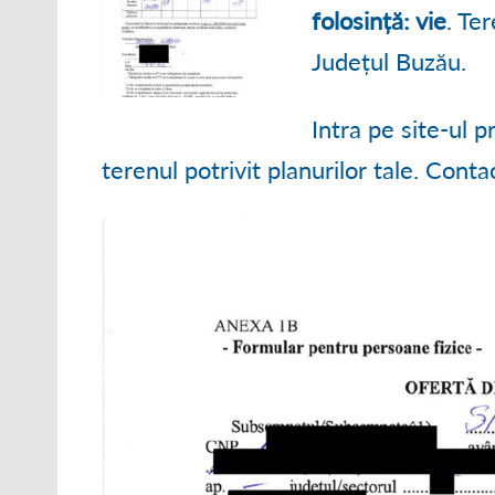
● ORGANIGRAM
folosință: vie
. Te
Județul Buzău.
● STRATEGII DE
● RAPOARTE ȘI S
Intra pe site-ul 
terenul potrivit planurilor tale. Cont