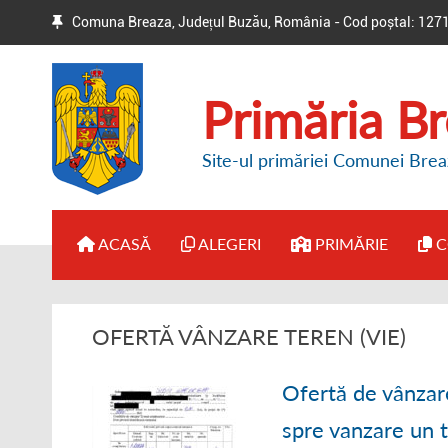
Comuna Breaza, Județul Buzău, România - Cod poștal: 127
Primăria B
Site-ul primăriei Comunei Brea
ACASĂ
ALEGERI
PRIMĂRIE
C
● BIROUL ELECTORAL DE
● ADMINISTRAȚI
OFERTĂ VÂNZARE TEREN (VIE)
CIRCUMSCRIPȚIE
● DISPOZIȚII PR
● HOTĂRÂRI / ANUNȚURI
Ofertă de vânzar
● REGULAMENT 
spre vanzare un 
● ALTE INFORMAȚII