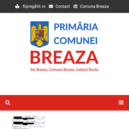
fiipregătit.ro
Contact
Comuna Breaza