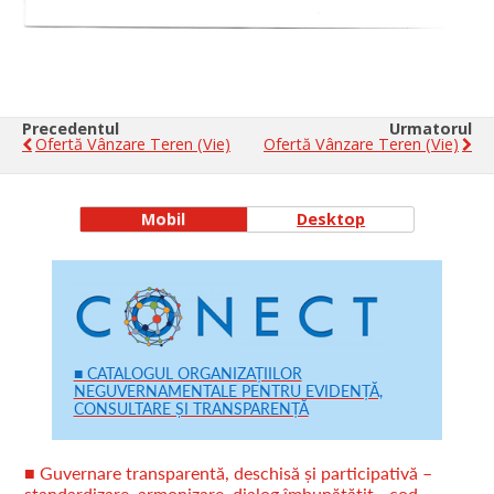
Precedentul
Urmatorul
Ofertă Vânzare Teren (vie)
Ofertă Vânzare Teren (vie)
Mobil
Desktop
■ CATALOGUL ORGANIZAȚIILOR
NEGUVERNAMENTALE PENTRU EVIDENȚĂ,
CONSULTARE ȘI TRANSPARENȚĂ
■ Guvernare transparentă, deschisă și participativă –
standardizare, armonizare, dialog îmbunătățit - cod