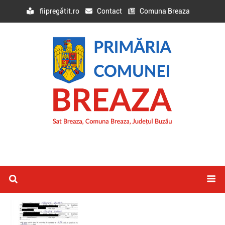
fiipregătit.ro
Contact
Comuna Breaza