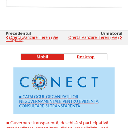
Precedentul
Urmatorul
Ofertă Vânzare Teren (vie
Ofertă Vânzare Teren (vie)
- Pășune)
Mobil
Desktop
■ CATALOGUL ORGANIZAȚIILOR
NEGUVERNAMENTALE PENTRU EVIDENȚĂ,
CONSULTARE ȘI TRANSPARENȚĂ
■ Guvernare transparentă, deschisă și participativă –
standardizare, armonizare, dialog îmbunătățit - cod