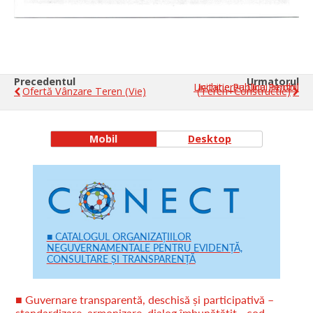
Precedentul
Urmatorul
Licitatie Publica Pentru Inchirierea Unui Imobil
Ofertă Vânzare Teren (vie)
(teren+constructie)
Mobil
Desktop
■ CATALOGUL ORGANIZAȚIILOR
NEGUVERNAMENTALE PENTRU EVIDENȚĂ,
CONSULTARE ȘI TRANSPARENȚĂ
■ Guvernare transparentă, deschisă și participativă –
standardizare, armonizare, dialog îmbunătățit - cod