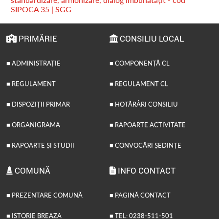
SIPOCA 35 | SGG
PRIMĂRIE
CONSILIU LOCAL
■ ADMINISTRAȚIE
■ COMPONENȚĂ CL
■ REGULAMENT
■ REGULAMENT CL
■ DISPOZIȚII PRIMAR
■ HOTĂRÂRI CONSILIU
■ ORGANIGRAMA
■ RAPOARTE ACTIVITATE
■ RAPOARTE ȘI STUDII
■ CONVOCĂRI ȘEDINȚE
COMUNĂ
INFO CONTACT
■ PREZENTARE COMUNĂ
■ PAGINĂ CONTACT
■ ISTORIE BREAZA
■ TEL: 0238-511-501