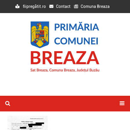
fiipregătit.ro
Contact
Comuna Breaza