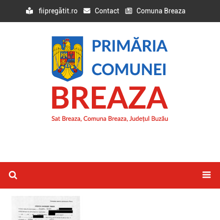
fiipregătit.ro
Contact
Comuna Breaza