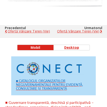
Precedentul
Urmatorul
Ofertă Vânzare Teren (vie)
Ofertă Vânzare Teren (vie)
Mobil
Desktop
■ CATALOGUL ORGANIZAȚIILOR
NEGUVERNAMENTALE PENTRU EVIDENȚĂ,
CONSULTARE ȘI TRANSPARENȚĂ
■ Guvernare transparentă, deschisă și participativă –
standardizare, armonizare, dialog îmbunătățit - cod