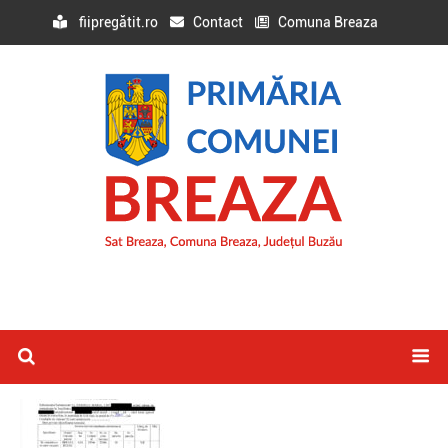
fiipregătit.ro
Contact
Comuna Breaza