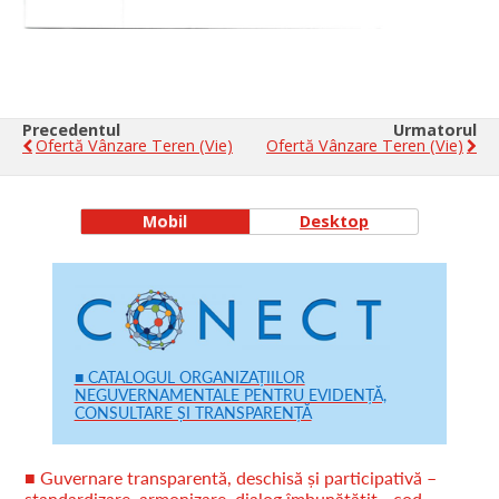
Precedentul
Urmatorul
Ofertă Vânzare Teren (vie)
Ofertă Vânzare Teren (vie)
Mobil
Desktop
■ CATALOGUL ORGANIZAȚIILOR
NEGUVERNAMENTALE PENTRU EVIDENȚĂ,
CONSULTARE ȘI TRANSPARENȚĂ
■ Guvernare transparentă, deschisă și participativă –
standardizare, armonizare, dialog îmbunătățit - cod