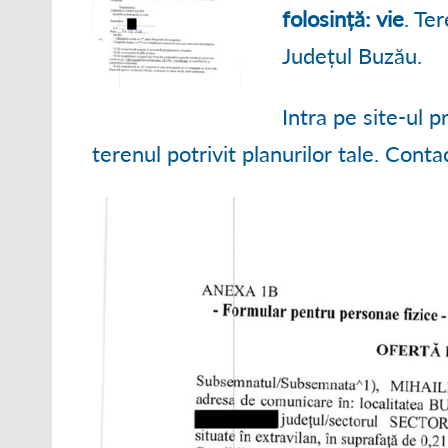
● ORGANIGRAM
folosință: vie
. Te
Județul Buzău.
● STRATEGII DE
● RAPOARTE ȘI S
Intra pe site-ul 
terenul potrivit planurilor tale. Cont