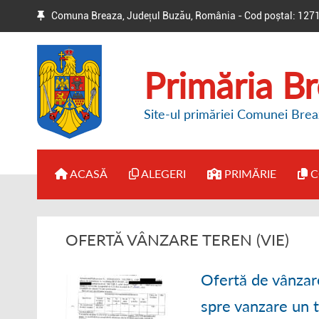
Comuna Breaza, Județul Buzău, România - Cod poștal: 127
Primăria B
Site-ul primăriei Comunei Brea
ACASĂ
ALEGERI
PRIMĂRIE
C
● BIROUL ELECTORAL DE
● ADMINISTRAȚI
OFERTĂ VÂNZARE TEREN (VIE)
CIRCUMSCRIPȚIE
● DISPOZIȚII PR
● HOTĂRÂRI / ANUNȚURI
Ofertă de vânzar
● REGULAMENT 
spre vanzare un 
● ALTE INFORMAȚII