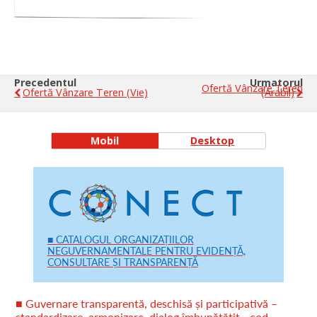
Precedentul
Urmatorul
Ofertă Vânzare Teren
Ofertă Vânzare Teren (vie)
(arabil)
Mobil
Desktop
■ CATALOGUL ORGANIZAȚIILOR
NEGUVERNAMENTALE PENTRU EVIDENȚĂ,
CONSULTARE ȘI TRANSPARENȚĂ
■ Guvernare transparentă, deschisă și participativă –
standardizare, armonizare, dialog îmbunătățit - cod