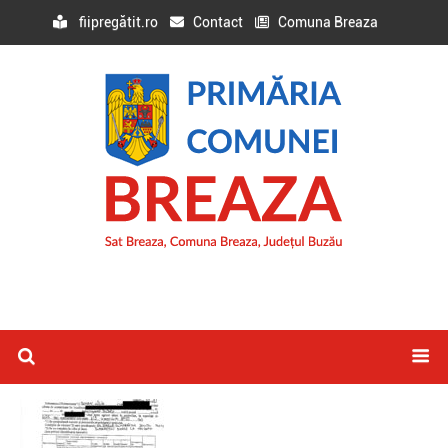
fiipregătit.ro
Contact
Comuna Breaza