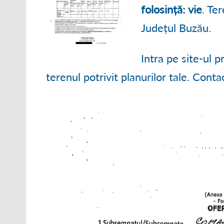
● ORGANIGRAM
folosință: vie
. Te
Județul Buzău.
● STRATEGII DE
● RAPOARTE ȘI S
Intra pe site-ul 
terenul potrivit planurilor tale. Cont