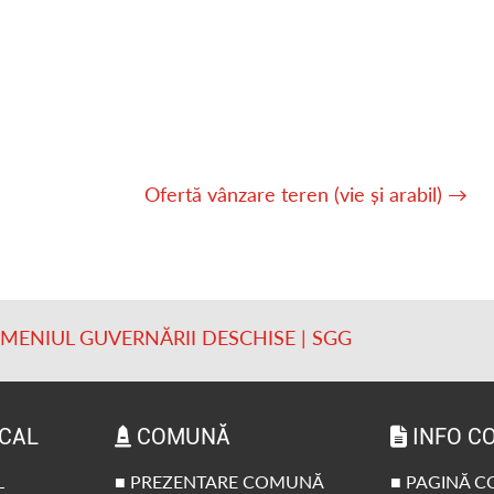
Ofertă vânzare teren (vie și arabil)
→
OMENIUL GUVERNĂRII DESCHISE | SGG
OCAL
COMUNĂ
INFO C
L
■ PREZENTARE COMUNĂ
■ PAGINĂ 