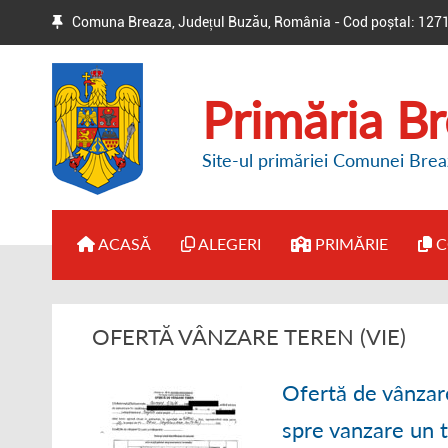
Comuna Breaza, Județul Buzău, România - Cod poștal: 127
Primăria B
Site-ul primăriei Comunei Brea
ACASĂ
ALEGERI
PRIMĂRIE
C
● BIROUL ELECTORAL DE
● ADMINISTRAȚI
OFERTĂ VÂNZARE TEREN (VIE)
CIRCUMSCRIPȚIE
● DISPOZIȚII PR
● HOTĂRÂRI / ANUNȚURI
Ofertă de vânzar
● REGULAMENT 
spre vanzare un 
● ALTE INFORMAȚII