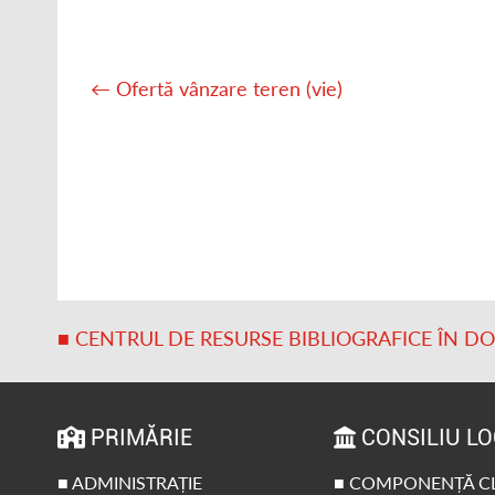
Post
navigation
←
Ofertă vânzare teren (vie)
■ CENTRUL DE RESURSE BIBLIOGRAFICE ÎN D
PRIMĂRIE
CONSILIU L
■ ADMINISTRAȚIE
■ COMPONENȚĂ C