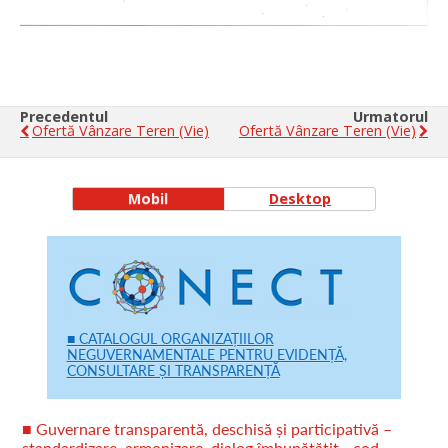
Precedentul
Urmatorul
Ofertă Vânzare Teren (vie)
Ofertă Vânzare Teren (vie)
Mobil
Desktop
■ CATALOGUL ORGANIZAȚIILOR
NEGUVERNAMENTALE PENTRU EVIDENȚĂ,
CONSULTARE ȘI TRANSPARENȚĂ
■ Guvernare transparentă, deschisă și participativă –
standardizare, armonizare, dialog îmbunătățit - cod