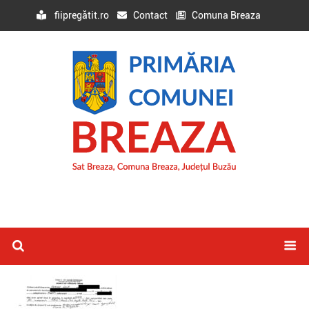
fiipregătit.ro
Contact
Comuna Breaza