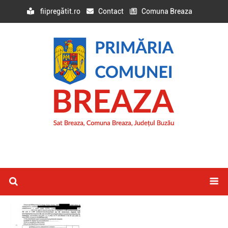
fiipregătit.ro
Contact
Comuna Breaza