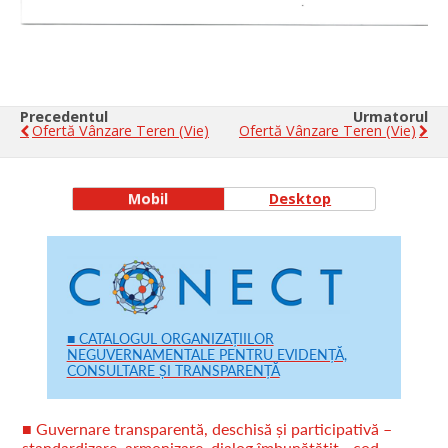
Precedentul
Urmatorul
Ofertă Vânzare Teren (vie)
Ofertă Vânzare Teren (vie)
Mobil
Desktop
■ CATALOGUL ORGANIZAȚIILOR
NEGUVERNAMENTALE PENTRU EVIDENȚĂ,
CONSULTARE ȘI TRANSPARENȚĂ
■ Guvernare transparentă, deschisă și participativă –
standardizare, armonizare, dialog îmbunătățit - cod