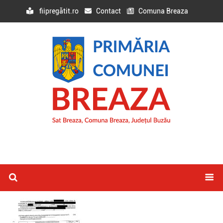
fiipregătit.ro
Contact
Comuna Breaza