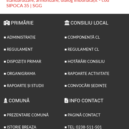
SIPOCA 35 | SGG
PRIMĂRIE
CONSILIU LOCAL
■ ADMINISTRAȚIE
■ COMPONENȚĂ CL
■ REGULAMENT
■ REGULAMENT CL
■ DISPOZIȚII PRIMAR
■ HOTĂRÂRI CONSILIU
■ ORGANIGRAMA
■ RAPOARTE ACTIVITATE
■ RAPOARTE ȘI STUDII
■ CONVOCĂRI ȘEDINȚE
COMUNĂ
INFO CONTACT
■ PREZENTARE COMUNĂ
■ PAGINĂ CONTACT
■ ISTORIE BREAZA
■ TEL: 0238-511-501