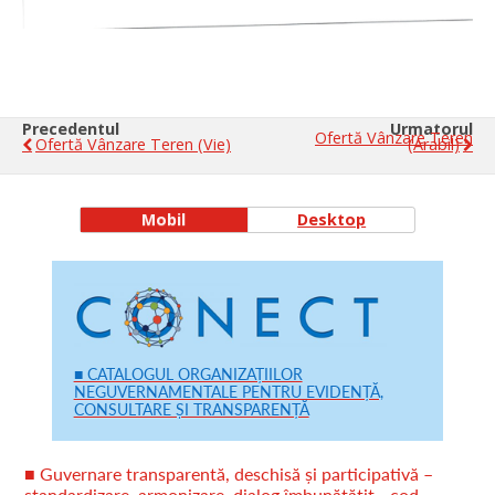
Precedentul
Urmatorul
Ofertă Vânzare Teren
Ofertă Vânzare Teren (vie)
(arabil)
Mobil
Desktop
■ CATALOGUL ORGANIZAȚIILOR
NEGUVERNAMENTALE PENTRU EVIDENȚĂ,
CONSULTARE ȘI TRANSPARENȚĂ
■ Guvernare transparentă, deschisă și participativă –
standardizare, armonizare, dialog îmbunătățit - cod