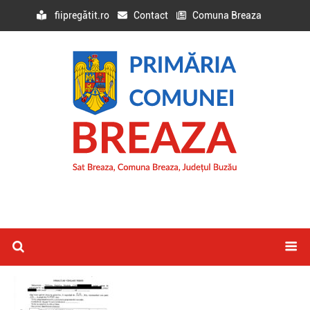
fiipregătit.ro
Contact
Comuna Breaza