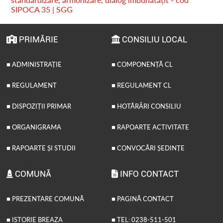
SIPOCA 35 | SGG
PRIMĂRIE
CONSILIU LOCAL
■ ADMINISTRAȚIE
■ COMPONENȚĂ CL
■ REGULAMENT
■ REGULAMENT CL
■ DISPOZIȚII PRIMAR
■ HOTĂRÂRI CONSILIU
■ ORGANIGRAMA
■ RAPOARTE ACTIVITATE
■ RAPOARTE ȘI STUDII
■ CONVOCĂRI ȘEDINȚE
COMUNĂ
INFO CONTACT
■ PREZENTARE COMUNĂ
■ PAGINĂ CONTACT
■ ISTORIE BREAZA
■ TEL: 0238-511-501