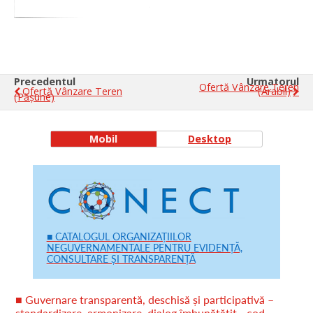
Precedentul
Urmatorul
Ofertă Vânzare Teren
Ofertă Vânzare Teren
(arabil)
(pășune)
Mobil
Desktop
■ CATALOGUL ORGANIZAȚIILOR
NEGUVERNAMENTALE PENTRU EVIDENȚĂ,
CONSULTARE ȘI TRANSPARENȚĂ
■ Guvernare transparentă, deschisă și participativă –
standardizare, armonizare, dialog îmbunătățit - cod