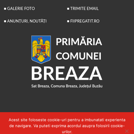
■ GALERIE FOTO
■ TRIMITE EMAIL
■ ANUNȚURI, NOUTĂȚI
■ FIIPREGATIT.RO
Acest site foloseste cookie-uri pentru a imbunatati experienta
de navigare. Va puteti exprima acordul asupra folosirii cookie-
2026 © PRIMĂRIA COMUNEI BREAZA
urilor.