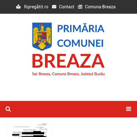
fiipregătit.ro
Contact
Comuna Breaza