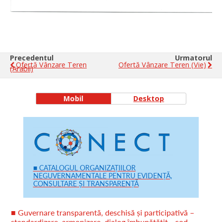
Precedentul
Urmatorul
Ofertă Vânzare Teren
Ofertă Vânzare Teren (vie)
(arabil)
Mobil
Desktop
■ CATALOGUL ORGANIZAȚIILOR
NEGUVERNAMENTALE PENTRU EVIDENȚĂ,
CONSULTARE ȘI TRANSPARENȚĂ
■ Guvernare transparentă, deschisă și participativă –
standardizare, armonizare, dialog îmbunătățit - cod