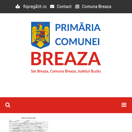
fiipregătit.ro
Contact
Comuna Breaza