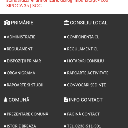
SIPOCA 35 | SGG
PRIMĂRIE
CONSILIU LOCAL
■ ADMINISTRAȚIE
■ COMPONENȚĂ CL
■ REGULAMENT
■ REGULAMENT CL
■ DISPOZIȚII PRIMAR
■ HOTĂRÂRI CONSILIU
■ ORGANIGRAMA
■ RAPOARTE ACTIVITATE
■ RAPOARTE ȘI STUDII
■ CONVOCĂRI ȘEDINȚE
COMUNĂ
INFO CONTACT
■ PREZENTARE COMUNĂ
■ PAGINĂ CONTACT
■ ISTORIE BREAZA
■ TEL: 0238-511-501