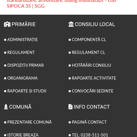
SIPOCA 35 | SGG
PRIMĂRIE
CONSILIU LOCAL
■ ADMINISTRAȚIE
■ COMPONENȚĂ CL
■ REGULAMENT
■ REGULAMENT CL
■ DISPOZIȚII PRIMAR
■ HOTĂRÂRI CONSILIU
■ ORGANIGRAMA
■ RAPOARTE ACTIVITATE
■ RAPOARTE ȘI STUDII
■ CONVOCĂRI ȘEDINȚE
COMUNĂ
INFO CONTACT
■ PREZENTARE COMUNĂ
■ PAGINĂ CONTACT
■ ISTORIE BREAZA
■ TEL: 0238-511-501