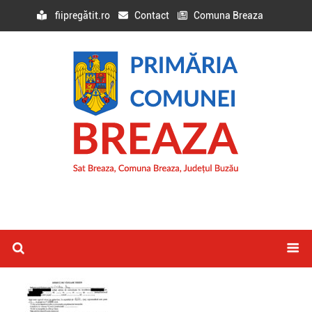
fiipregătit.ro
Contact
Comuna Breaza