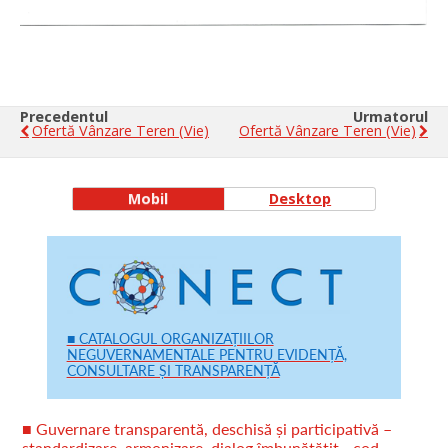
Precedentul
Urmatorul
Ofertă Vânzare Teren (vie)
Ofertă Vânzare Teren (vie)
Mobil
Desktop
■ CATALOGUL ORGANIZAȚIILOR
NEGUVERNAMENTALE PENTRU EVIDENȚĂ,
CONSULTARE ȘI TRANSPARENȚĂ
■ Guvernare transparentă, deschisă și participativă –
standardizare, armonizare, dialog îmbunătățit - cod