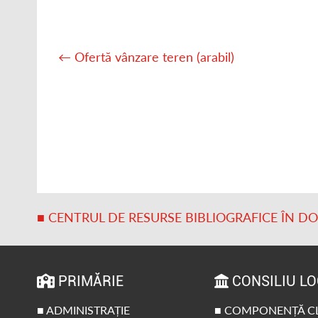
Post
navigation
←
Ofertă vânzare teren (arabil)
■ CENTRUL DE RESURSE BIBLIOGRAFICE ÎN D
PRIMĂRIE
CONSILIU L
■ ADMINISTRAȚIE
■ COMPONENȚĂ C