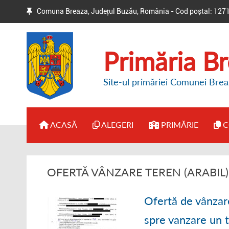
Comuna Breaza, Județul Buzău, România - Cod poștal: 127
Primăria B
Site-ul primăriei Comunei Brea
ACASĂ
ALEGERI
PRIMĂRIE
C
● BIROUL ELECTORAL DE
● ADMINISTRAȚI
OFERTĂ VÂNZARE TEREN (ARABIL)
CIRCUMSCRIPȚIE
● DISPOZIȚII PR
● HOTĂRÂRI / ANUNȚURI
Ofertă de vânzar
● REGULAMENT 
spre vanzare un 
● ALTE INFORMAȚII