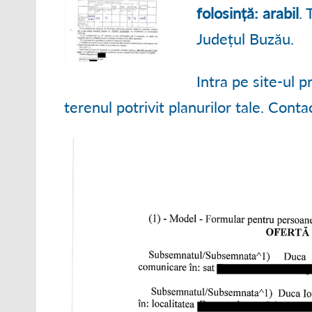
● ORGANIGRAM
folosință: arabil
. 
Județul Buzău.
● STRATEGII DE
● RAPOARTE ȘI S
Intra pe site-ul 
terenul potrivit planurilor tale. Cont